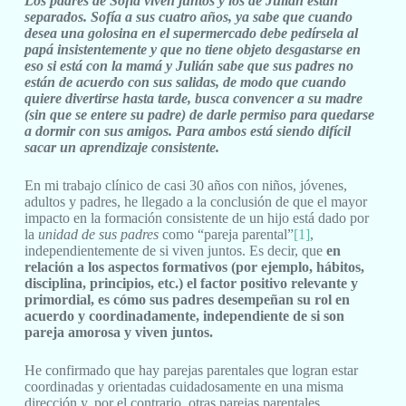
Los padres de Sofía viven juntos y los de Julián están
separados. Sofía a sus cuatro años, ya sabe que cuando
desea una golosina en el supermercado debe pedírsela al
papá insistentemente y que no tiene objeto desgastarse en
eso si está con la mamá y Julián sabe que sus padres no
están de acuerdo con sus salidas, de modo que cuando
quiere divertirse hasta tarde, busca convencer a su madre
(sin que se entere su padre) de darle permiso para quedarse
a dormir con sus amigos. Para ambos está siendo difícil
sacar un aprendizaje consistente.
En mi trabajo clínico de casi 30 años con niños, jóvenes,
adultos y padres, he llegado a la conclusión de que el mayor
impacto en la formación consistente de un hijo está dado por
la
unidad de sus padres
como “pareja parental”
[1]
,
independientemente de si viven juntos. Es decir, que
en
relación a los aspectos formativos (por ejemplo, hábitos,
disciplina, principios, etc.) el factor positivo relevante y
primordial, es cómo sus padres desempeñan su rol en
acuerdo y coordinadamente, independiente de si son
pareja amorosa y viven juntos.
He confirmado que hay parejas parentales que logran estar
coordinadas y orientadas cuidadosamente en una misma
dirección y, por el contrario, otras parejas parentales