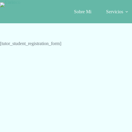
Saltar
al
Sobre Mi
Servicios
contenido
[tutor_student_registration_form]